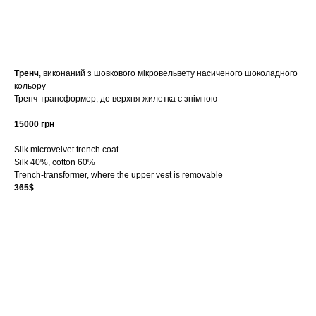
купити
Тренч
, виконаний з шовкового мікровельвету насиченого шоколадного
кольору
Тренч-трансформер, де верхня жилетка є знімною
15000 грн
Silk microvelvet trench coat
Silk 40%, cotton 60%
Trench-transformer, where the upper vest is removable
365$