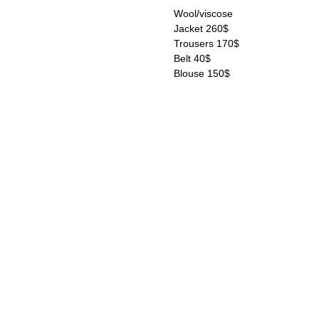
Wool/viscose
Jacket 260$
Trousers 170$
Belt 40$
Blouse 150$