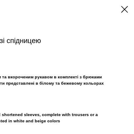
зі спідницею
м та вкороченим рукавом в комплекті з брюками
кти представлені в білому та бежевому кольорах
d shortened sleeves, complete with trousers or a
nted in white and beige colors