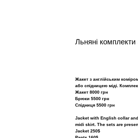
Льняні комплекти 
купити
Жакет з англійським коміро
або спідницею міді. Компле
Жакет 8000 грн
Брюки 5500 грн
Спідниця 5500 грн
Jacket with English collar an
midi skirt. The sets are prese
Jacket 250$
Pants 160$