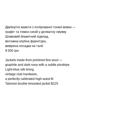
купити
Двубортні жакети з полірованої тонкої вовни —
графіт та темно-синій у делікатну смужку
Шовковий блакитний підклад,
вінтажна клубна фурнітура,
вивірена посадка на талії
9 000 грн
Jackets made from polished fine wool —
graphite and dark navy with a subtle pinstripe.
Light-blue silk lining,
vintage club hardware,
a perfectly calibrated high-waist fit
Tailored double-breasted jacket $225