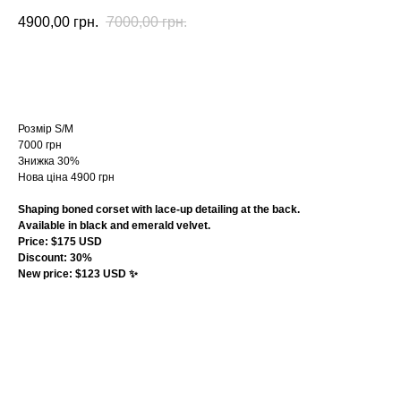
4900,00
грн.
7000,00
грн.
купити
Розмір S/М
7000 грн
Знижка 30%
Нова ціна 4900 грн
Shaping boned corset with lace-up detailing at the back.
Available in black and emerald velvet.
Price: $175 USD
Discount: 30%
New price: $123 USD ✨