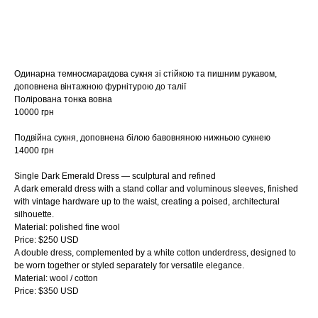
купити
Одинарна темносмарагдова сукня зі стійкою та пишним рукавом,
доповнена вінтажною фурнітурою до талії
Полірована тонка вовна
10000 грн
Подвійна сукня, доповнена білою бавовняною нижньою сукнею
14000 грн
Single Dark Emerald Dress — sculptural and refined
A dark emerald dress with a stand collar and voluminous sleeves, finished
with vintage hardware up to the waist, creating a poised, architectural
silhouette.
Material: polished fine wool
Price: $250 USD
A double dress, complemented by a white cotton underdress, designed to
be worn together or styled separately for versatile elegance.
Material: wool / cotton
Price: $350 USD