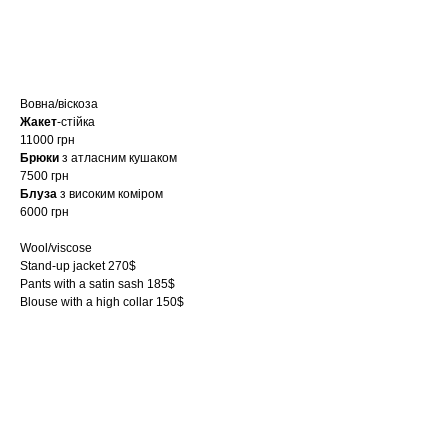
купити
Вовна/віскоза
Жакет
-стійка
11000 грн
Брюки
з атласним кушаком
7500 грн
Блуза
з високим коміром
6000 грн
Wool/viscose
Stand-up jacket 270$
Pants with a satin sash 185$
Blouse with a high collar 150$