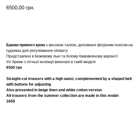
6500,00
грн.
купити
Брюки прямого крою
з високою талією, доповнені фігурним поясом на
гудзиках для регулювання обхвату
Представлені в бежевому льні та білому бавовняному варіанті
Усі брюки з літньої колекції виконані в такій моделі
6500 грн
Straight-cut trousers with a high waist, complemented by a shaped belt
with buttons for adjusting
Also presented in beige linen and white cotton version
All trousers from the summer collection are made in this model
160$