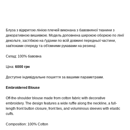
купити
Блуза з відкритою лінією плечей виконана з бавовняної тканини з
декоративною вишивкою. Модель доповнена широкою оборкою по лінії
декольте, застібкою на ґудзики по всій довжині передньої частини,
зав'язками спереду та об'ємними рукавами на резинці.
Склад: 100% бавовна
Ціна:
6000 грн
Доступне індивідуальне пошиття за вашими параметрами.
Embroidered Blouse
Off-the-shoulder blouse made from cotton fabric with decorative
embroidery. The design features a wide ruffle along the neckline, a full-
length front button closure, front ties, and voluminous sleeves with elastic
cuffs.
Composition: 100% Cotton