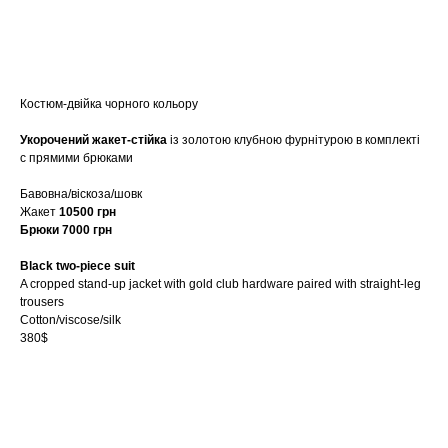
купити
Костюм-двійка чорного кольору
Укорочений жакет-стійка
із золотою клубною фурнітурою в комплекті
с прямими брюками
Бавовна/віскоза/шовк
Жакет
10500 грн
Брюки 7000 грн
Black two-piece suit
A cropped stand-up jacket with gold club hardware paired with straight-leg
trousers
Cotton/viscose/silk
380$