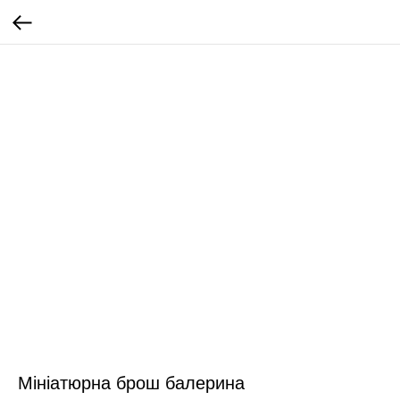
Мініатюрна брош балерина