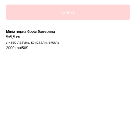
Купити
Мініатюрна брош балерина
5х5,5 см
Литво латунь, кристали, емаль
2000 грн/50$